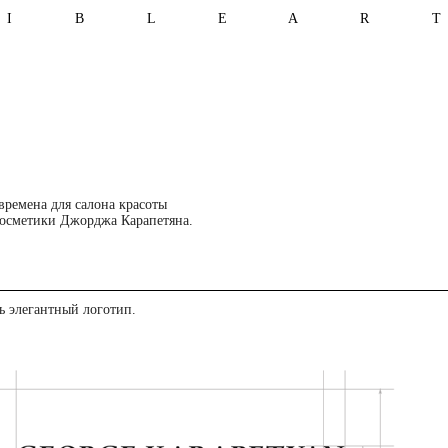
I B L E A R 
времена для салона красоты
косметики Джорджа Карапетяна.
ь элегантный логотип.