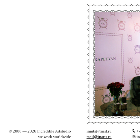
© 2008 — 2026 Incredible Artstudio
inarts@mail.ru
+7
we work worldwide
mail@inarts.ru
in