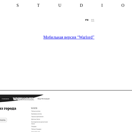
T S T U D I 
ru
en
Мобильная версия “Warlord”