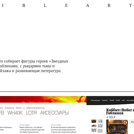
I B L E A R 
то собирает фигуры героев «Звездных
гоблинами, с рыцарями тьмы и
ейзажа и развивающая литература..