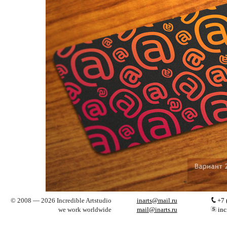
© 2008 — 2026 Incredible Artstudio
inarts@mail.ru
+7 
we work worldwide
mail@inarts.ru
inc