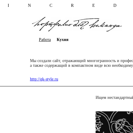
I N C R E D 
Работа
Кухня
Мы создали сайт, отражающий многогранность и професс
а также содержащий в компактном виде всю необходим
http://gk-style.ru
Ищем нестандартный