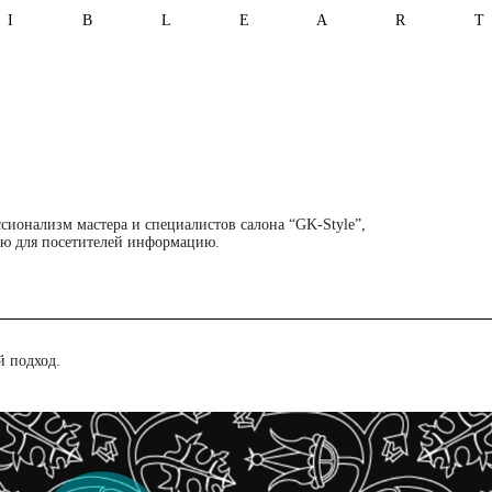
I B L E A R 
ионализм мастера и специалистов салона “GK-Style”,
ую для посетителей информацию.
 подход.