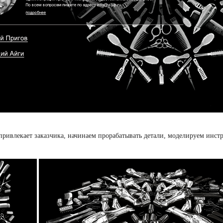
привлекает заказчика, начинаем прорабатывать детали, моделируем инст