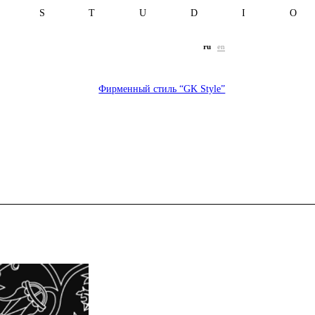
T S T U D I 
ru
en
Фирменный стиль “GK Style”