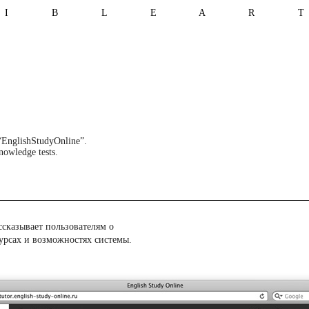
I B L E A R 
 “EnglishStudyOnline”.
nowledge tests.
ссказывает пользователям о
урсах и возможностях системы.