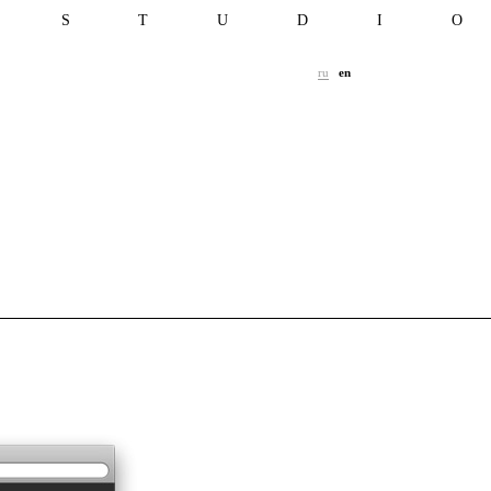
T S T U D I 
ru
en